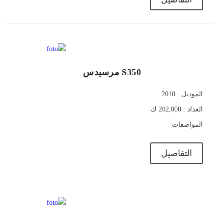
1,040,000 ج
S350 مرسيدس
الموديل : 2010
العداد : 202,000 ك
المواصفات
التفاصيل
1,580,000