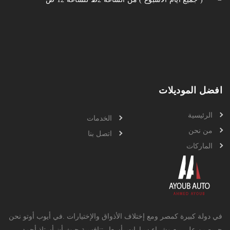
افضل الموديلات
الرئيسية
الخدمات
من نحن
اتصل بنا
الماركات
في دولة كبيرة كمصر ومع إختلاف الأذواق والإختيارات .في أيوب أوتو نحن
حريصين علي بيع وشراء سيارات بأسعار تنافسية حيث أن أستاذ أحمد