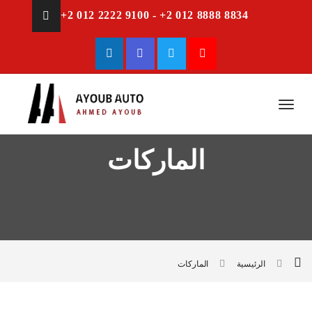
+2 012 2222 9100 - +2 012 8888 8834
الماركات
الرئيسية
الماركات