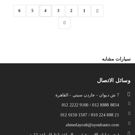
6
5
4
3
2
1
سيارات مشابه
وسائل الاتصال
7 ش ديوان - جاردن سيتي - القاهرة
012 2222 9100 / 012 8888 8834
012 0150 1507 / 010 224 888 21
ahmedayoub@ayoubauto.com
( جميع ايام الاسبوع ) من الساعة 2ظ للساعة 12 ص