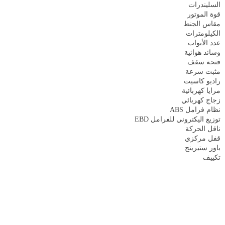
السليندرات
قوة الموتور
مقاس الجنط
الكيلومترات
عدد الأبواب
وسائد هوائية
فتحة سقف
مثبت سرعة
راديو كاسيت
مرايا كهربائية
زجاج كهربائي
نظام فرامل ABS
توزيع اليكتروني للفرامل EBD
ناقل الحركة
قفل مركزي
باور ستيرينج
تكييف