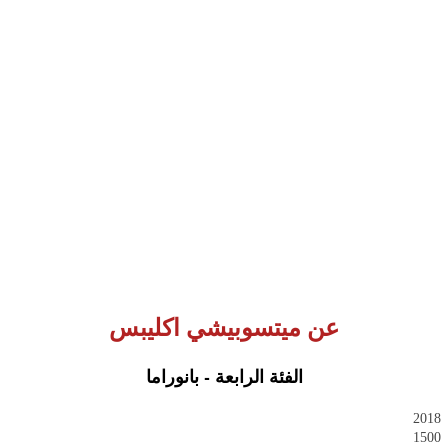
عن ميتسوبيشي اكليبس
الفئة الرابعة - بانوراما
2018
1500