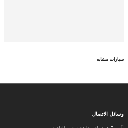
سيارات مشابه
وسائل الاتصال
7 ش ديوان - جاردن سيتي - القاهرة