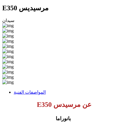
E350 مرسيديس
سيدان
المواصفات الفنية
عن مرسيدس E350
بانوراما