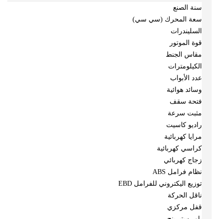
سنة الصنع
سعة المحرك (سي سي)
السليندرات
قوة الموتور
مقاس الجنط
الكيلومترات
عدد الأبواب
وسائد هوائية
فتحة سقف
مثبت سرعة
راديو كاسيت
مرايا كهربائية
كراسي كهربائية
زجاج كهربائي
نظام فرامل ABS
توزيع اليكتروني للفرامل EBD
ناقل الحركة
قفل مركزي
باور ستيرينج