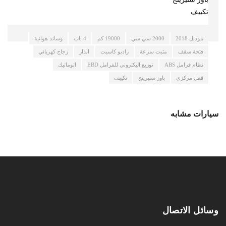
تكييف
موديل 2018
2000 سي سي
19000 كم
4 باب
وسائد هوائية
فتحة سقف
مثبت سرعة
راديو كاسيت
انذار
زجاج كهربائي
نظام فرامل ABS
توزيع اليكتروني للفرامل EBD
اتوماتيك
قفل مركزي
باور ستيرينج
تكييف
سيارات مشابه
وسائل الاتصال