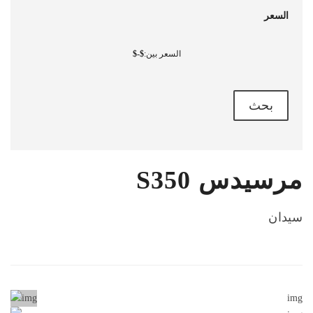
السعر
السعر بين:
-
بحث
S350 مرسيدس
سيدان