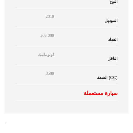
النوع
2010
الموديل
202,000
العداد
اوتوماتيك
الناقل
3500
السعة (CC)
سيارة مستعملة
`