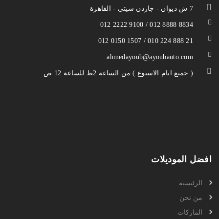
7 ش ديوان - جاردن سيتي - القاهرة
012 2222 9100 / 012 8888 8834
012 0150 1507 / 010 224 888 21
ahmedayoub@ayoubauto.com
( جميع ايام الاسبوع ) من الساعة 2ظ للساعة 12 ص
افضل الموديلات
الرئيسية
من نحن
الماركات