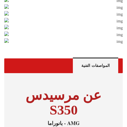
المواصفات الفنية
عن مرسيدس
S350
AMG - بانوراما