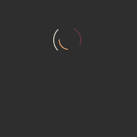
390 الف
سيارة انفنتي
الموديل : 2009
العداد : 150 ك
المواصفات
التفاصيل
430,000 ج