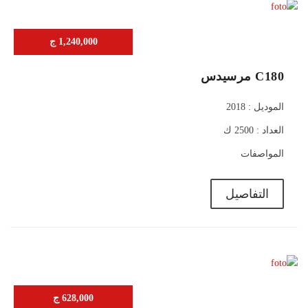
1,240,000 ج
C180 مرسيدس
الموديل : 2018
العداد : 2500 ك
المواصفات
التفاصيل
628,000 ج