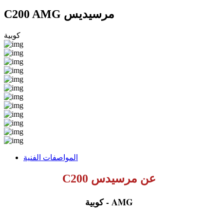
C200 AMG مرسيديس
كوبية
المواصفات الفنية
عن مرسيدس C200
AMG - كوبية