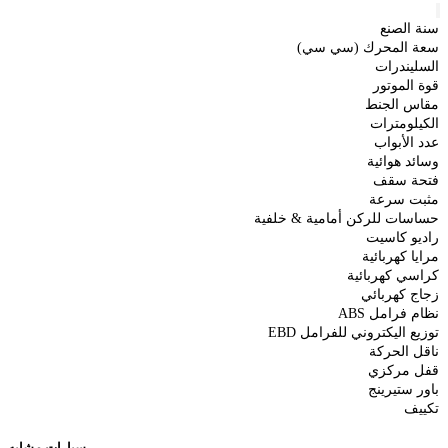
سنة الصنع
سعة المحرك (سي سي)
السليندرات
قوة الموتور
مقاس الجنط
الكيلومترات
عدد الأبواب
وسائد هوائية
فتحة سقف
مثبت سرعة
حساسات للركن أمامية & خلفية
راديو كاسيت
مرايا كهربائية
كراسي كهربائية
زجاج كهربائي
نظام فرامل ABS
توزيع اليكتروني للفرامل EBD
ناقل الحركة
قفل مركزي
باور ستيرينج
تكييف
سيارات مشابه