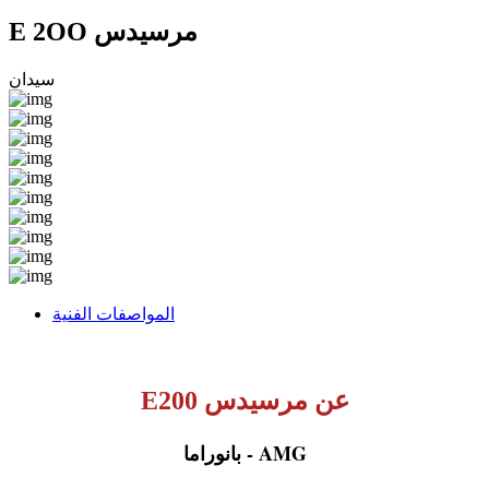
E 2OO مرسيدس
سيدان
المواصفات الفنية
عن مرسيدس E200
AMG - بانوراما