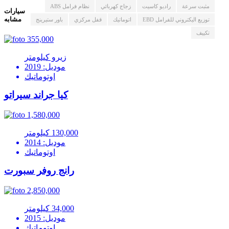
مثبت سرعة
راديو كاسيت
زجاج كهربائي
نظام فرامل ABS
سيارات
مشابه
توزيع اليكتروني للفرامل EBD
اتوماتيك
قفل مركزي
باور ستيرينج
تكييف
355,000
زيرو كيلومتر
موديل: 2019
اوتوماتيك
كيا جراند سيراتو
1,580,000
130,000 كيلومتر
موديل: 2014
اوتوماتيك
رانج روفر سبورت
2,850,000
34,000 كيلومتر
موديل: 2015
اوتوماتيك