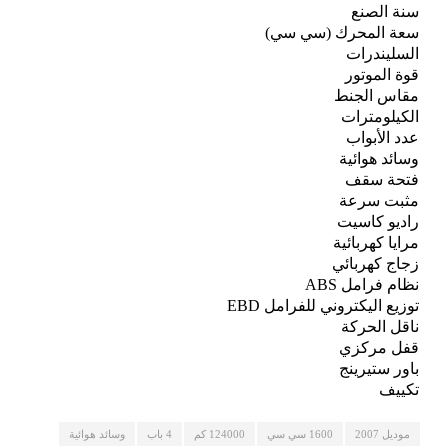
سنة الصنع
سعة المحرك (سي سي)
السليندرات
قوة الموتور
مقاس الجنط
الكيلومترات
عدد الأبواب
وسائد هوائية
فتحة سقف
مثبت سرعة
راديو كاسيت
مرايا كهربائية
زجاج كهربائي
نظام فرامل ABS
توزيع اليكتروني للفرامل EBD
ناقل الحركة
قفل مركزي
باور ستيرينج
تكييف
موديل 2007
1600 سي سي
124000 كم
4 باب
وسائد هوائية